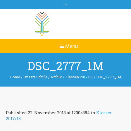
DSC_2777_1M
Home
/
Unsere Schule
/
Archiv
/
Klassen 2017/18
/
DSC_2777_1M
Published
22. November 2018
at 1200×884 in
Klassen
2017/18
.