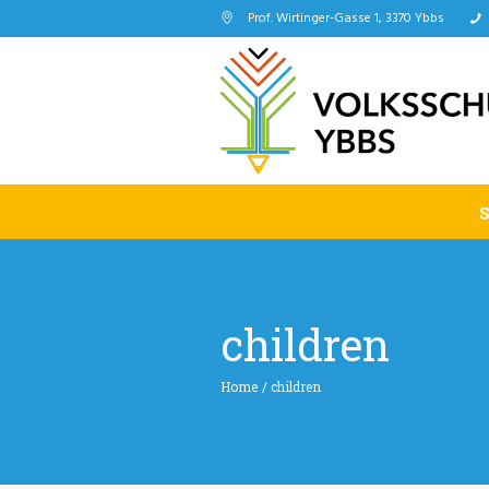
Prof. Wirtinger-Gasse 1, 3370 Ybbs
children
Home
/
children