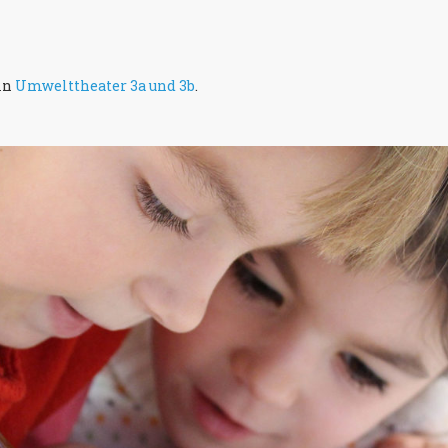
 in
Umwelttheater 3a und 3b
.