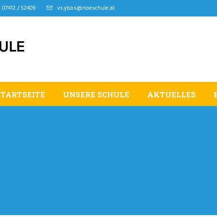
07412 / 52409
vs.ybbs@noeschule.at
STARTSEITE
UNSERE SCHULE
AKTUELLES