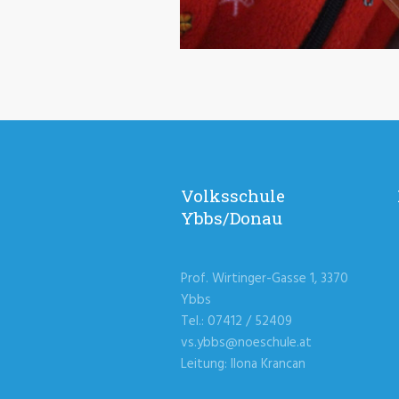
Volksschule
Ybbs/Donau
Prof. Wirtinger-Gasse 1, 3370
Ybbs
Tel.: 07412 / 52409
vs.ybbs@noeschule.at
Leitung: Ilona Krancan