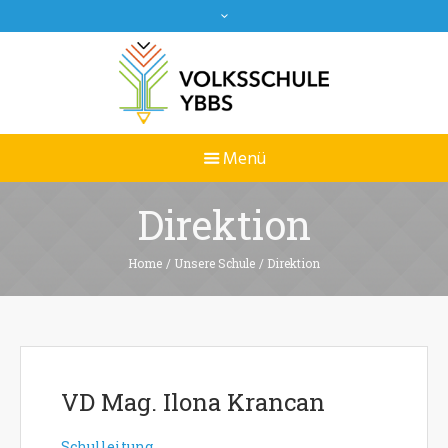
Direktion
Home
/
Unsere Schule
/
Direktion
VD Mag. Ilona Krancan
Schulleitung