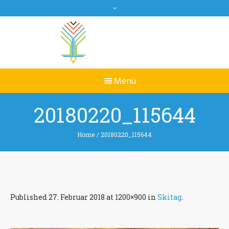
20180220_115644
Home
/
20180220_115644
Published
27. Februar 2018
at 1200×900 in
Skitag
.