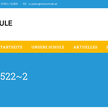
07412 / 52409
vs.ybbs@noeschule.at
STARTSEITE
UNSERE SCHULE
AKTUELLES
1522~2