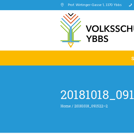
Prof. Wirtinger-Gasse 1, 3370 Ybbs
20181018_09
Home
/
20181018_091522~2