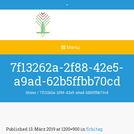
7f13262a-2f88-42e5-
a9ad-62b5ffbb70cd
Home
/
7f13262a-2f88-42e5-a9ad-62b5ffbb70cd
Published
13. März 2019
at 1200×900 in
Schitag
.