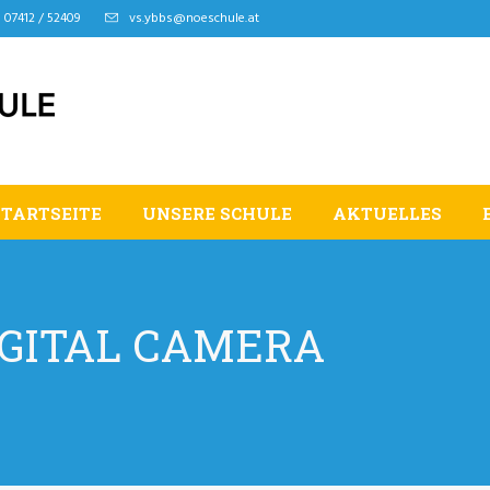
07412 / 52409
vs.ybbs@noeschule.at
STARTSEITE
UNSERE SCHULE
AKTUELLES
IGITAL CAMERA