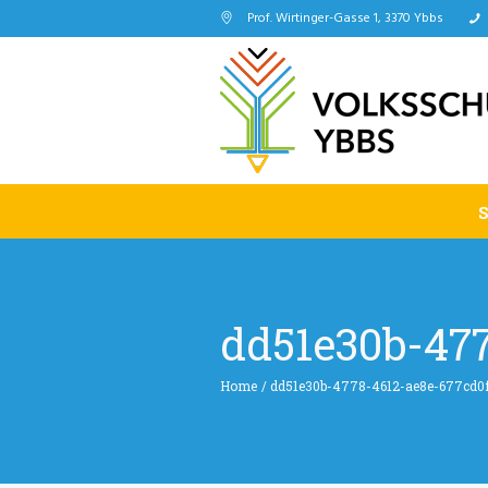
Prof. Wirtinger-Gasse 1, 3370 Ybbs
dd51e30b-477
Home
/
dd51e30b-4778-4612-ae8e-677cd0