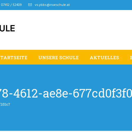
07412 / 52409
vs.ybbs@noeschule.at
STARTSEITE
UNSERE SCHULE
AKTUELLES
8-4612-ae8e-677cd0f3f
f3f0c7