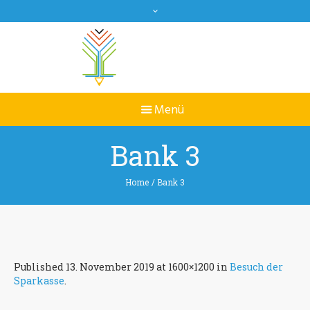
Bank 3
Home
/
Bank 3
Published
13. November 2019
at 1600×1200 in
Besuch der
Sparkasse
.