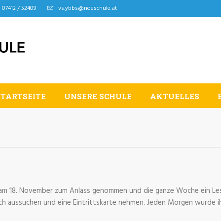
07412 / 52409
vs.ybbs@noeschule.at
STARTSEITE
UNSERE SCHULE
AKTUELLES
am 18. November zum Anlass genommen und die ganze Woche ein Lese
h aussuchen und eine Eintrittskarte nehmen. Jeden Morgen wurde ih