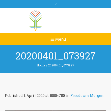
20200401_073927
Home
/
20200401_073927
Published
1. April 2020
at 1000×750 in
Freude am Morgen
.