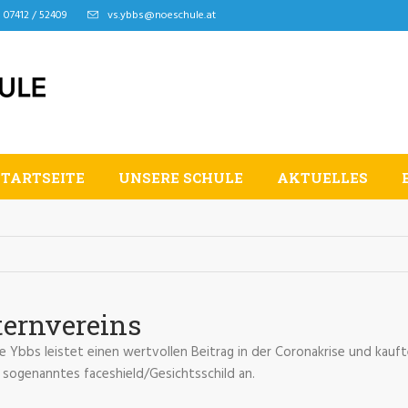
07412 / 52409
vs.ybbs@noeschule.at
STARTSEITE
UNSERE SCHULE
AKTUELLES
ternvereins
e Ybbs leistet einen wertvollen Beitrag in der Coronakrise und kaufte
n sogenanntes faceshield/Gesichtsschild an.