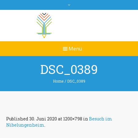
DSC_0389
Home
/
DSC_0389
Published
30. Juni 2020
at 1200×798 in
Besuch im
Nibelungenheim
.