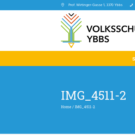
Prof. Wirtinger-Gasse 1, 3370 Ybbs
IMG_4511-2
Home
/
IMG_4511-2