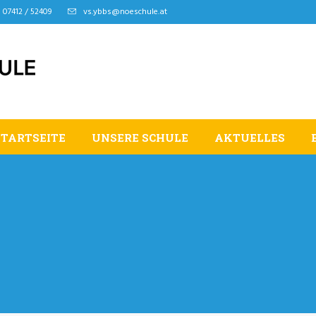
07412 / 52409
vs.ybbs@noeschule.at
STARTSEITE
UNSERE SCHULE
AKTUELLES