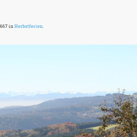
×667 in
Herbstferien
.