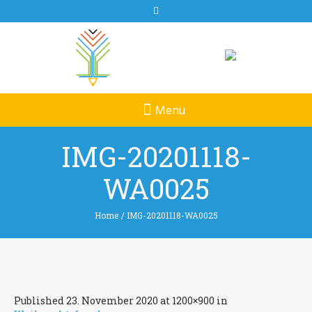
IMG-20201118-
WA0025
Home
/
IMG-20201118-WA0025
Published
23. November 2020
at 1200×900 in