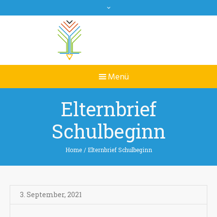
Elternbrief
Schulbeginn
Home
/
Elternbrief Schulbeginn
3. September
,
2021