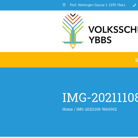
Prof. Wirtinger-Gasse 1, 3370 Ybbs
IMG-202111
Home
/
IMG-20211108-WA0002