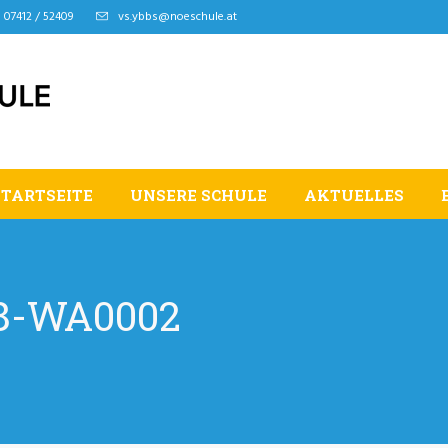
07412 / 52409
vs.ybbs@noeschule.at
STARTSEITE
UNSERE SCHULE
AKTUELLES
08-WA0002