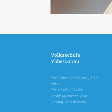
Volksschule
Ybbs/Donau
Prof. Wirtinger-Gasse 1, 3370
Ybbs
Tel.: 07412 / 52409
vs.ybbs@noeschule.at
Leitung: Ilona Krancan