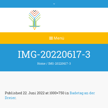
IMG-20220617-3
Home
/
IMG-20220617-3
Published
22. Juni 2022
at 1000×750 in
Badetag an der
Dreier
.