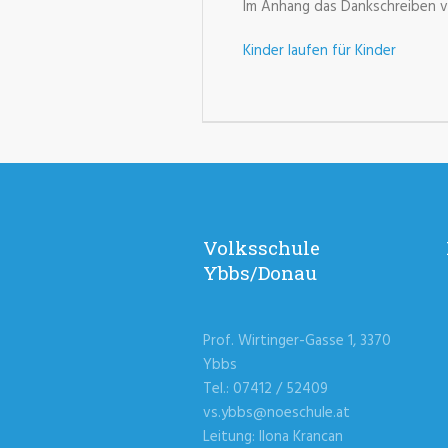
Im Anhang das Dankschreiben v
Kinder laufen für Kinder
Volksschule
Ybbs/Donau
Prof. Wirtinger-Gasse 1, 3370
Ybbs
Tel.: 07412 / 52409
vs.ybbs@noeschule.at
Leitung: Ilona Krancan