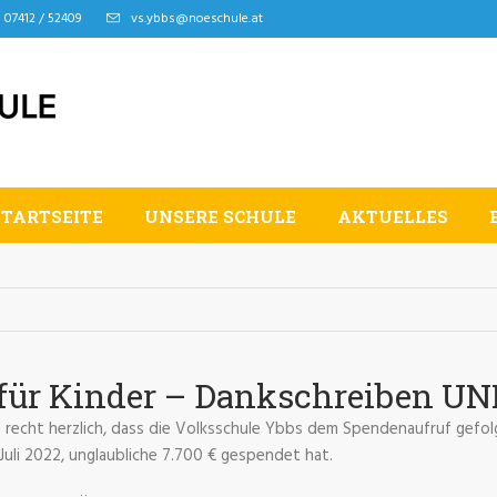
07412 / 52409
vs.ybbs@noeschule.at
STARTSEITE
UNSERE SCHULE
AKTUELLES
 für Kinder – Dankschreiben U
 recht herzlich, dass die Volksschule Ybbs dem Spendenaufruf gefolgt
 Juli 2022, unglaubliche 7.700 € gespendet hat.