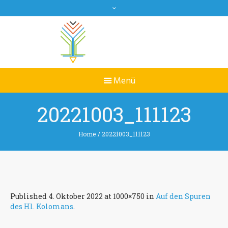
20221003_111123
Home
/
20221003_111123
Published
4. Oktober 2022
at 1000×750 in
Auf den Spuren
des Hl. Kolomans
.