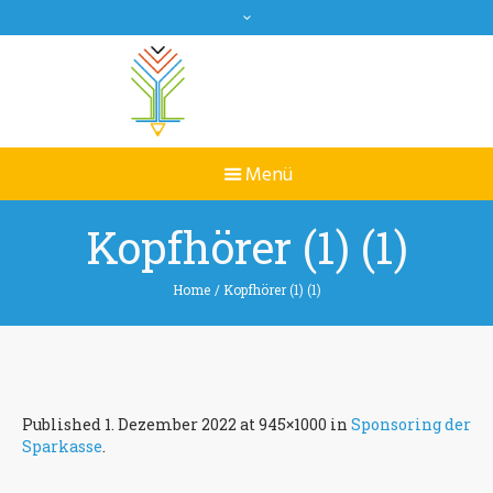
Kopfhörer (1) (1)
Home
/
Kopfhörer (1) (1)
Published
1. Dezember 2022
at 945×1000 in
Sponsoring der
Sparkasse
.