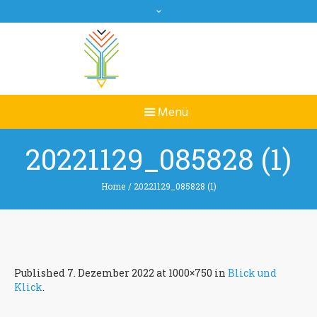
20221129_085828 (1)
Home
/
20221129_085828 (1)
Published
7. Dezember 2022
at 1000×750 in
Blick und
Klick
.