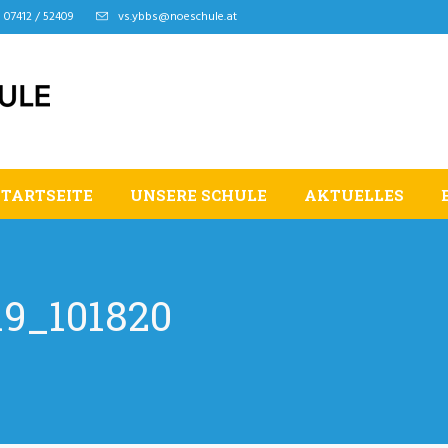
07412 / 52409
vs.ybbs@noeschule.at
STARTSEITE
UNSERE SCHULE
AKTUELLES
9_101820