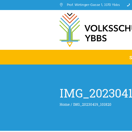
Prof. Wirtinger-Gasse 1, 3370 Ybbs
IMG_2023041
Home
/
IMG_20230419_101820