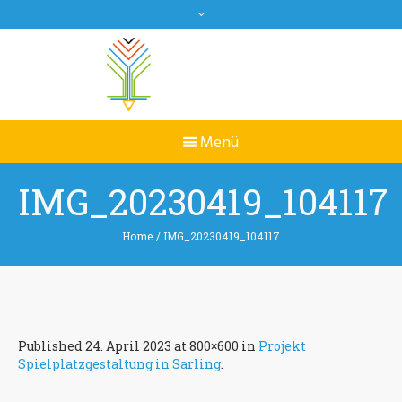
IMG_20230419_104117
Home
/
IMG_20230419_104117
Published
24. April 2023
at 800×600 in
Projekt
Spielplatzgestaltung in Sarling
.