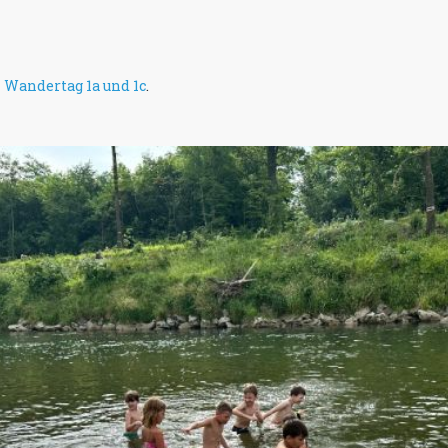
n
Wandertag 1a und 1c
.