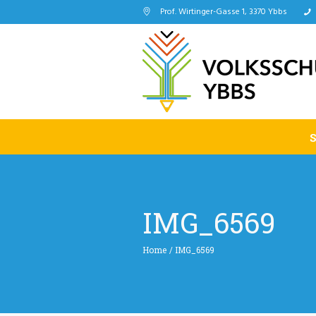
Prof. Wirtinger-Gasse 1, 3370 Ybbs
IMG_6569
Home
/
IMG_6569