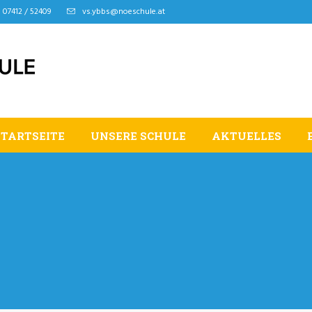
07412 / 52409
vs.ybbs@noeschule.at
STARTSEITE
UNSERE SCHULE
AKTUELLES