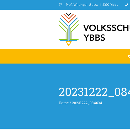
Prof. Wirtinger-Gasse 1, 3370 Ybbs
20231222_08
Home
/
20231222_084604