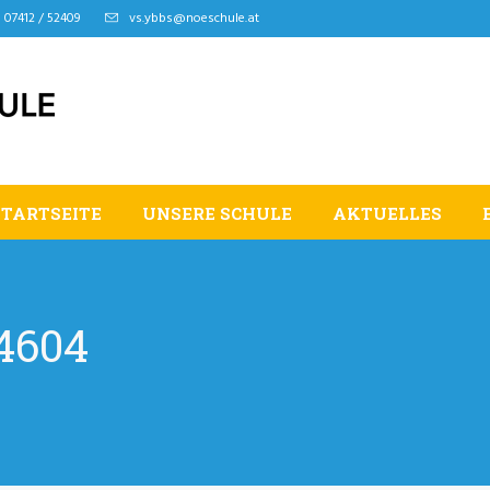
07412 / 52409
vs.ybbs@noeschule.at
STARTSEITE
UNSERE SCHULE
AKTUELLES
4604