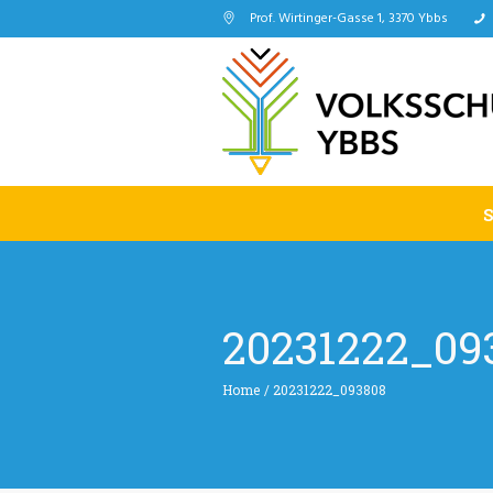
Prof. Wirtinger-Gasse 1, 3370 Ybbs
20231222_09
Home
/
20231222_093808