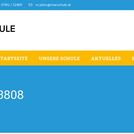
07412 / 52409
vs.ybbs@noeschule.at
STARTSEITE
UNSERE SCHULE
AKTUELLES
3808