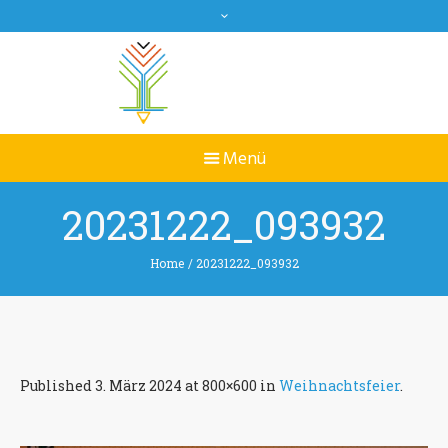
20231222_093932
Home
/
20231222_093932
Published
3. März 2024
at 800×600 in
Weihnachtsfeier
.