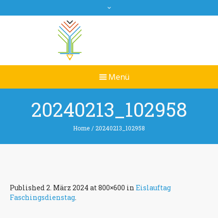
20240213_102958
Home
/
20240213_102958
Published
2. März 2024
at 800×600 in
Eislauftag
Faschingsdienstag
.