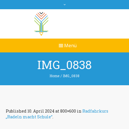
IMG_0838
Home
/
IMG_0838
Published
10. April 2024
at 800×600 in
Radfahrkurs
„Radeln macht Schule“
.