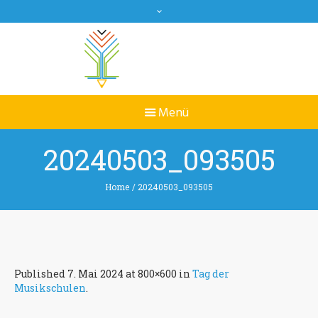
20240503_093505
Home
/
20240503_093505
Published
7. Mai 2024
at 800×600 in
Tag der
Musikschulen
.