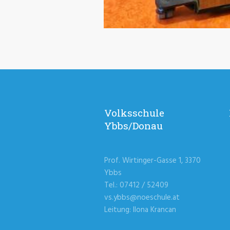
Volksschule
Ybbs/Donau
Prof. Wirtinger-Gasse 1, 3370
Ybbs
Tel.: 07412 / 52409
vs.ybbs@noeschule.at
Leitung: Ilona Krancan