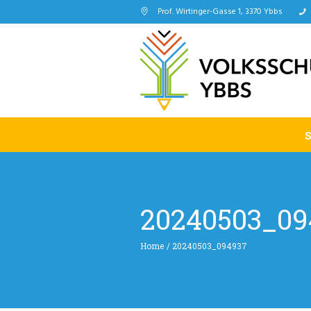
Prof. Wirtinger-Gasse 1, 3370 Ybbs
20240503_09
Home
/
20240503_094937