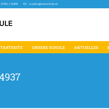
07412 / 52409
vs.ybbs@noeschule.at
STARTSEITE
UNSERE SCHULE
AKTUELLES
4937