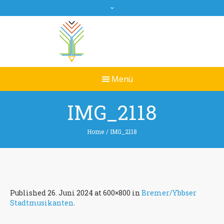
IMG_2118
Home
/
IMG_2118
Published
26. Juni 2024
at 600×800 in
Bremer/Ybbser
Stadtmusikanten
.