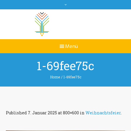
1-69fee75c
Home
/
1-69fee75c
Published
7. Januar 2025
at 800×600 in
Weihnachtsfeier
.