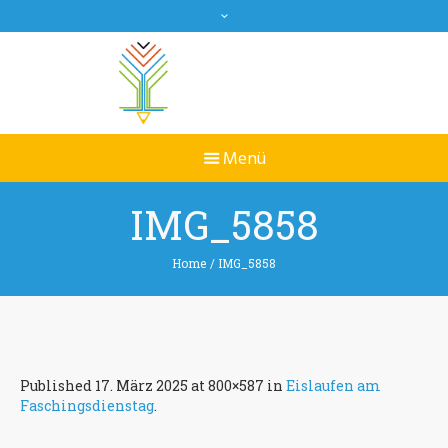
IMG_5858
Home
/
IMG_5858
Published
17. März 2025
at 800×587 in
Eislaufen am
Faschingsdienstag
.