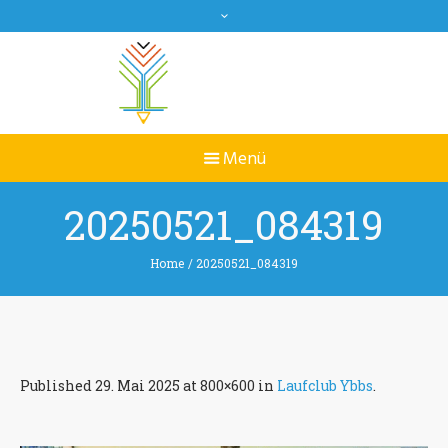
20250521_084319
Home
/
20250521_084319
Published
29. Mai 2025
at 800×600 in
Laufclub Ybbs
.