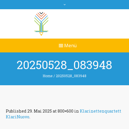
20250528_083948
Home
/
20250528_083948
Published
29. Mai 2025
at 800×600 in
Klarinettenquartett
KlariNuovo
.