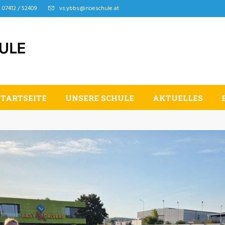
07412 / 52409
vs.ybbs@noeschule.at
STARTSEITE
UNSERE SCHULE
AKTUELLES