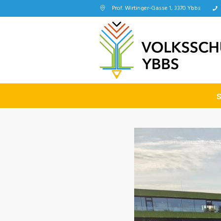
Prof. Wirtinger-Gasse 1, 3370 Ybbs