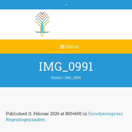
IMG_0991
Home
/
IMG_0991
Published
11. Februar 2026
at 800×600 in
Forscherexpress:
Regenbogenzauber
.