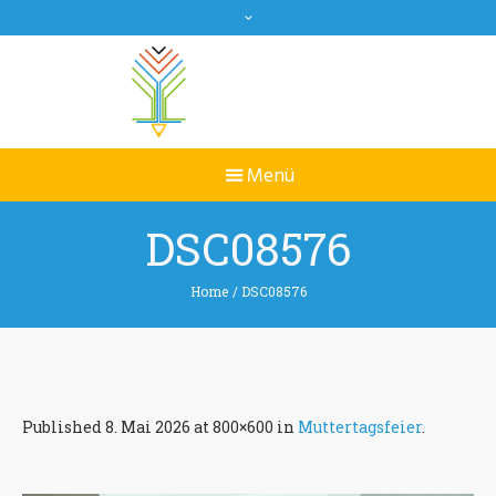
DSC08576
Home
/
DSC08576
Published
8. Mai 2026
at 800×600 in
Muttertagsfeier
.