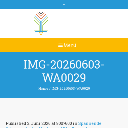
IMG-20260603-
WA0029
Home
/
IMG-20260603-WA0029
Published
3. Juni 2026
at 800×600 in
Spannende