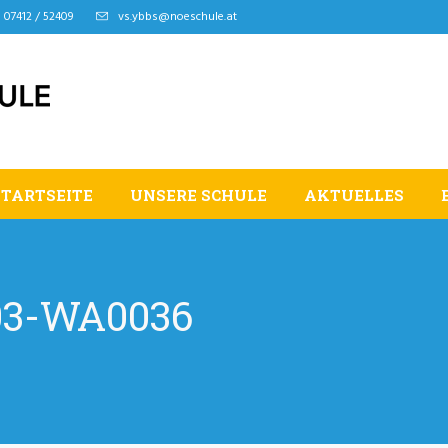
07412 / 52409
vs.ybbs@noeschule.at
STARTSEITE
UNSERE SCHULE
AKTUELLES
03-WA0036