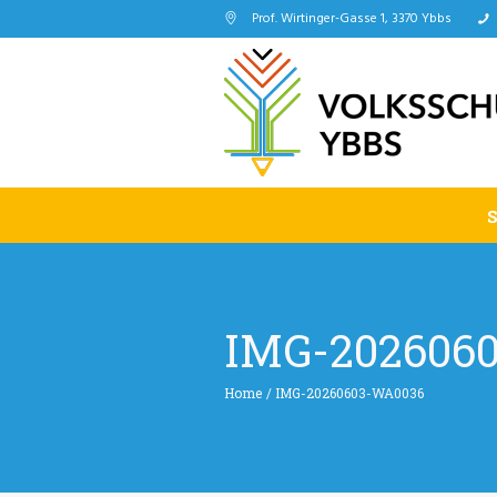
Prof. Wirtinger-Gasse 1, 3370 Ybbs
IMG-202606
Home
/
IMG-20260603-WA0036