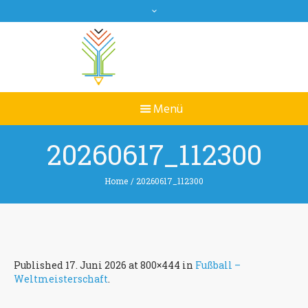
20260617_112300
Home
/
20260617_112300
Published
17. Juni 2026
at 800×444 in
Fußball –
Weltmeisterschaft
.