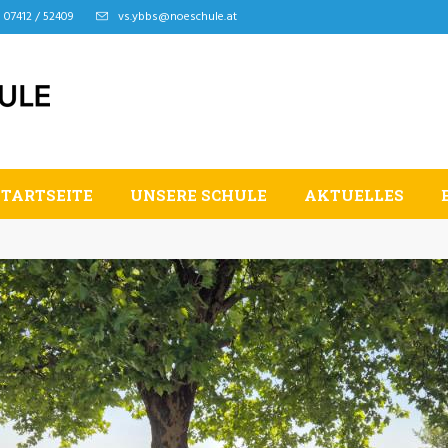
07412 / 52409
vs.ybbs@noeschule.at
STARTSEITE
UNSERE SCHULE
AKTUELLES