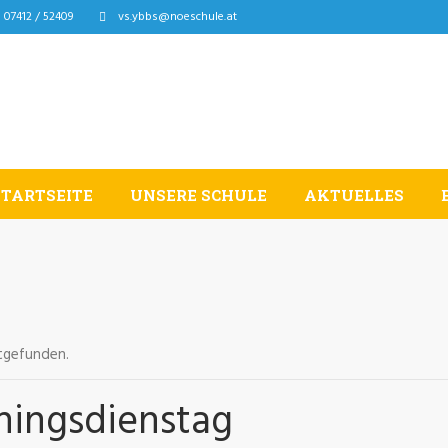
07412 / 52409
vs.ybbs@noeschule.at
STARTSEITE
UNSERE SCHULE
AKTUELLES
ttgefunden.
chingsdienstag