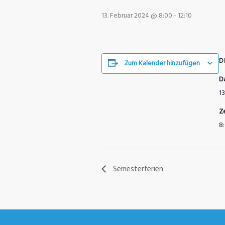
13. Februar 2024 @ 8:00
-
12:10
D
Zum Kalender hinzufügen
D
13
Ze
8:
Semesterferien