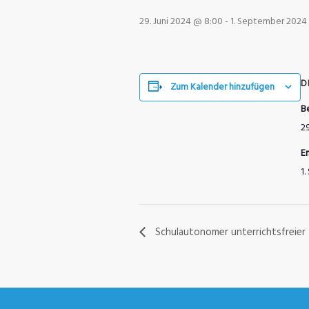
29. Juni 2024 @ 8:00
-
1. September 2024
D
Zum Kalender hinzufügen
B
2
E
1
Schulautonomer unterrichtsfreier