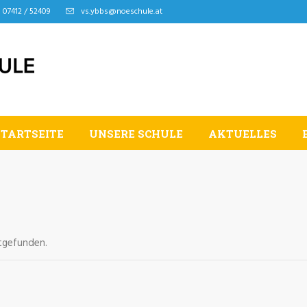
07412 / 52409
vs.ybbs@noeschule.at
STARTSEITE
UNSERE SCHULE
AKTUELLES
ttgefunden.