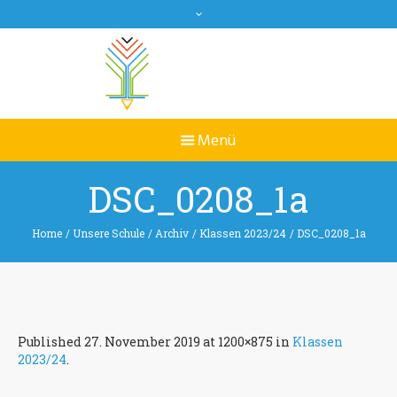
DSC_0208_1a
Home
/
Unsere Schule
/
Archiv
/
Klassen 2023/24
/
DSC_0208_1a
Published
27. November 2019
at 1200×875 in
Klassen
2023/24
.