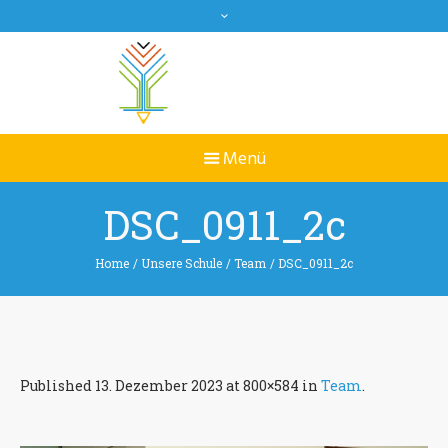
DSC_0911_2c
Home
/
Unsere Schule
/
Team
/
DSC_0911_2c
Published
13. Dezember 2023
at 800×584 in
Team
.