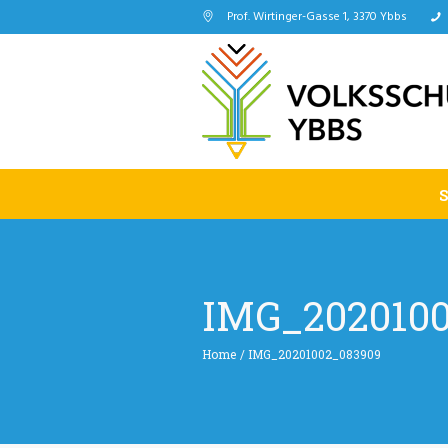
Prof. Wirtinger-Gasse 1, 3370 Ybbs
IMG_202010
Home
/
IMG_20201002_083909