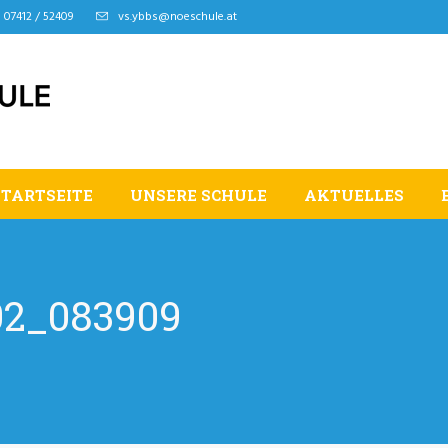
07412 / 52409
vs.ybbs@noeschule.at
STARTSEITE
UNSERE SCHULE
AKTUELLES
02_083909