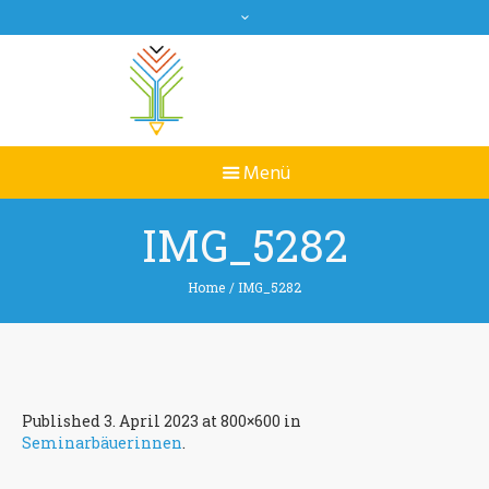
IMG_5282
Home
/
IMG_5282
Published
3. April 2023
at 800×600 in
Seminarbäuerinnen
.